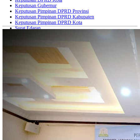
Keputusan Gubernur
Keputusan Pimpinan DPRD Provinsi
Keputusan Pimpinan DPRD Kabupaten
Keputusan Pimpinan DPRD Kota
Surat Edaran
Instruksi Gubernur
Keputusan Bupati
Keputusan Walikota
Rancangan Peraturan Gubernur
Penelitian Hukum
Pengkajian Hukum
Analisis dan Evaluasi
Kompendium
Risalah DPRD
Risalah DPD
Risalah DPR
Risalah Rapat
Naskah Akademik
Artikel Hukum
Majalah Hukum