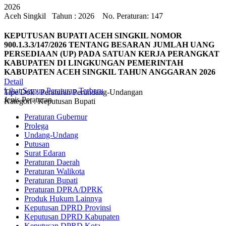
2026
Aceh Singkil
Tahun : 2026 No. Peraturan: 147
KEPUTUSAN BUPATI ACEH SINGKIL NOMOR
900.1.3.3/147/2026 TENTANG BESARAN JUMLAH UANG
PERSEDIAAN (UP) PADA SATUAN KERJA PERANGKAT
KABUPATEN DI LINGKUNGAN PEMERINTAH
KABUPATEN ACEH SINGKIL TAHUN ANGGARAN 2026
Detail
Lihat Semua Peraturan Terbaru
Tipe Dok : Peraturan Perundang-Undangan
Jenis Peraturan
Kategori : Keputusan Bupati
Peraturan Gubernur
Prolega
Undang-Undang
Putusan
Surat Edaran
Peraturan Daerah
Peraturan Walikota
Peraturan Bupati
Peraturan DPRA/DPRK
Produk Hukum Lainnya
Keputusan DPRD Provinsi
Keputusan DPRD Kabupaten
Keputusan DPRD Kota