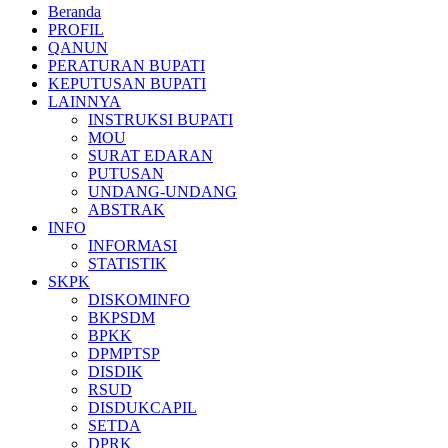
Beranda
PROFIL
QANUN
PERATURAN BUPATI
KEPUTUSAN BUPATI
LAINNYA
INSTRUKSI BUPATI
MOU
SURAT EDARAN
PUTUSAN
UNDANG-UNDANG
ABSTRAK
INFO
INFORMASI
STATISTIK
SKPK
DISKOMINFO
BKPSDM
BPKK
DPMPTSP
DISDIK
RSUD
DISDUKCAPIL
SETDA
DPRK