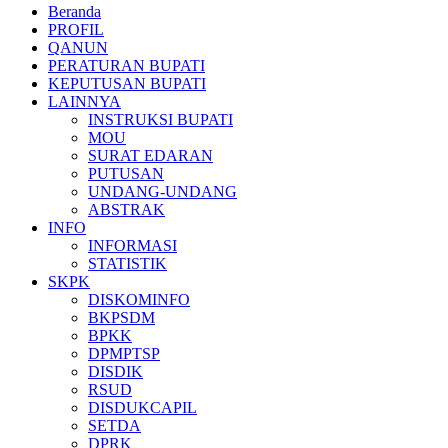
Beranda
PROFIL
QANUN
PERATURAN BUPATI
KEPUTUSAN BUPATI
LAINNYA
INSTRUKSI BUPATI
MOU
SURAT EDARAN
PUTUSAN
UNDANG-UNDANG
ABSTRAK
INFO
INFORMASI
STATISTIK
SKPK
DISKOMINFO
BKPSDM
BPKK
DPMPTSP
DISDIK
RSUD
DISDUKCAPIL
SETDA
DPRK