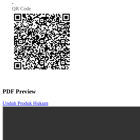
-
QR Code
PDF Preview
Unduh Produk Hukum