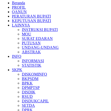
Beranda
PROFIL
QANUN
PERATURAN BUPATI
KEPUTUSAN BUPATI
LAINNYA
INSTRUKSI BUPATI
MOU
SURAT EDARAN
PUTUSAN
UNDANG-UNDANG
ABSTRAK
INFO
INFORMASI
STATISTIK
SKPK
DISKOMINFO
BKPSDM
BPKK
DPMPTSP
DISDIK
RSUD
DISDUKCAPIL
SETDA
DPRK