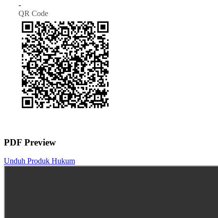
-
QR Code
PDF Preview
Unduh Produk Hukum