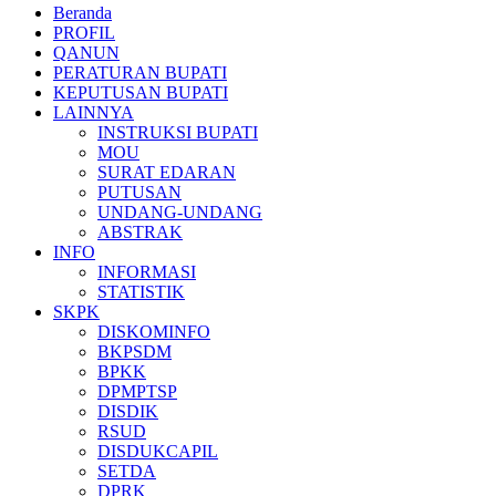
Beranda
PROFIL
QANUN
PERATURAN BUPATI
KEPUTUSAN BUPATI
LAINNYA
INSTRUKSI BUPATI
MOU
SURAT EDARAN
PUTUSAN
UNDANG-UNDANG
ABSTRAK
INFO
INFORMASI
STATISTIK
SKPK
DISKOMINFO
BKPSDM
BPKK
DPMPTSP
DISDIK
RSUD
DISDUKCAPIL
SETDA
DPRK