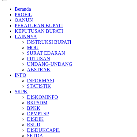
Beranda
PROFIL
QANUN
PERATURAN BUPATI
KEPUTUSAN BUPATI
LAINNYA
INSTRUKSI BUPATI
MOU
SURAT EDARAN
PUTUSAN
UNDANG-UNDANG
ABSTRAK
INFO
INFORMASI
STATISTIK
SKPK
DISKOMINFO
BKPSDM
BPKK
DPMPTSP
DISDIK
RSUD
DISDUKCAPIL
SETDA